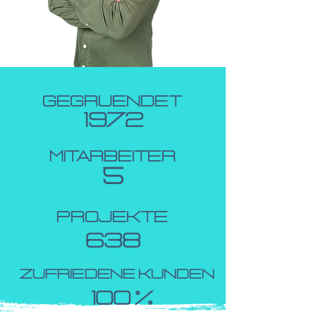
Gegruendet
1972
Mitarbeiter
5
Projekte
638
zufriedene Kunden
100 %